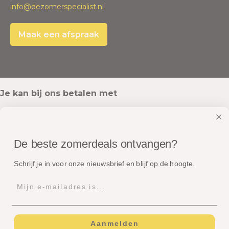
info@dezomerspecialist.nl
Maak een afspraak
Je kan bij ons betalen met
De beste zomerdeals ontvangen?
Onze pakketten worden verstuurd met
Schrijf je in voor onze nieuwsbrief en blijf op de hoogte.
Aanmelden
© Copyright - Dé Zomerspecialist B.V.