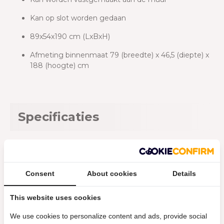
Kan op slot worden gedaan
89x54x190 cm (LxBxH)
Afmeting binnenmaat 79 (breedte) x 46,5 (diepte) x
188 (hoogte) cm
Specificaties
Aan de muur te bevestigen:
Ja
Diepte product:
54 cm
Consent
About cookies
Details
Draaggewicht planken:
50 kg
This website uses cookies
Hangslotvoorziening:
Ja
We use cookies to personalize content and ads, provide social