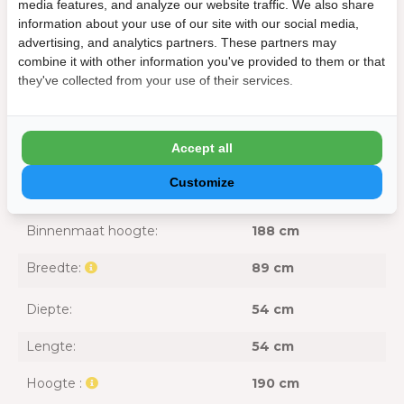
media features, and analyze our website traffic. We also share
Materiaal:
Kunststof
information about your use of our site with our social media,
advertising, and analytics partners. These partners may
UV-bestendig:
Ja
combine it with other information you've provided to them or that
they've collected from your use of their services.
Voor binnen of buiten:
Voor binnen
Afmeting
Accept all
Binnenmaat breedte:
79 cm
Customize
Binnenmaat diepte:
46,5 cm
Binnenmaat hoogte:
188 cm
Breedte:
89 cm
Diepte:
54 cm
Lengte:
54 cm
Hoogte :
190 cm