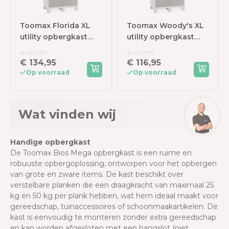
Toomax Florida XL
Toomax Woody's XL
utility opbergkast
utility opbergkast
hoog -
hoog -
€ 149,95
€ 129,95
lichtgrijs/donkergrijs
lichtgrijs/donkergrijs
€ 134,95
€ 116,95
Op voorraad
Op voorraad
Wat vinden wij
Handige opbergkast
De Toomax Bios Mega opbergkast is een ruime en
robuuste opbergoplossing, ontworpen voor het opbergen
van grote en zware items. De kast beschikt over
verstelbare planken die een draagkracht van maximaal 25
kg en 50 kg per plank hebben, wat hem ideaal maakt voor
gereedschap, tuinaccessoires of schoonmaakartikelen. De
kast is eenvoudig te monteren zonder extra gereedschap
en kan worden afgesloten met een hangslot (niet