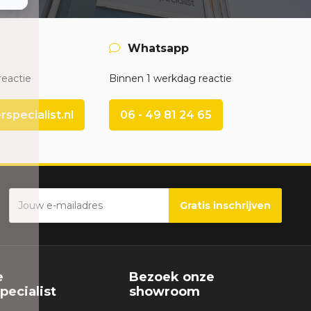
Whatsapp
reactie
Binnen 1 werkdag reactie
pecialist.nl
06 - 49 81 24 65
Gratis inschrijven
e
Bezoek onze
ecialist
showroom