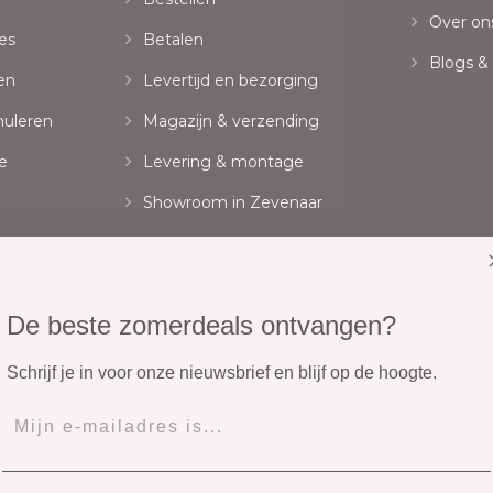
Over on
es
Betalen
Blogs &
en
Levertijd en bezorging
nuleren
Magazijn & verzending
e
Levering & montage
Showroom in Zevenaar
Zakelijk bestellen
De beste zomerdeals ontvangen?
Schrijf je in voor onze nieuwsbrief en blijf op de hoogte.
Onze pakketten wor