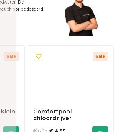
adwater. De
 het chloor gedoseerd
Sale
Sale
 klein
Comfortpool
chloordrijver
€ 6,95
€ 4,95