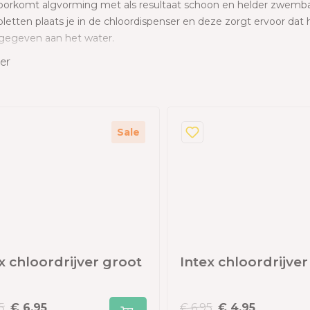
oorkomt algvorming met als resultaat schoon en helder zwemb
dslang
bletten plaats je in de chloordispenser en deze zorgt ervoor dat
 en garages
gegeven aan het water.
 met berging
er
izen
s
Sale
x chloordrijver groot
Intex chloordrijver
5
€ 6,95
€ 6,95
€ 4,95