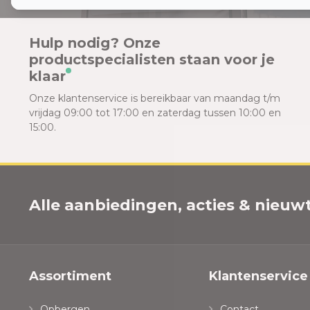
Hulp nodig? Onze
productspecialisten staan voor je
klaar
Onze klantenservice is bereikbaar van maandag t/m
vrijdag 09:00 tot 17:00 en zaterdag tussen 10:00 en
15:00.
Alle aanbiedingen, acties & nieuwtj
Assortiment
Klantenservice
Opbergen
Contact