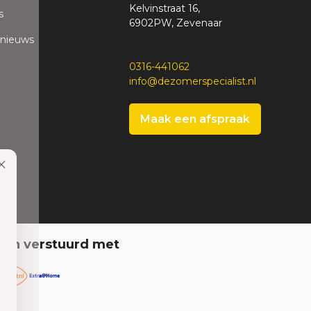
Kelvinstraat 16,
s
6902PW, Zevenaar
 nieuws
0316-441062
info@dezomerspecialist.nl
Maak een afspraak
den verstuurd met