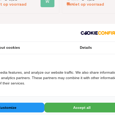
t op voorraad
Niet op voorraad
out cookies
Details
!
Persoonlijk productadvies van onze specialist
edia features, and analyze our website traffic. We also share informati
Kom langs in onze showroom!
d analytics partners. These partners may combine it with other informat
 their services.
owroom is geopend van maandag t/m vrijdag van 09:00 t/m 17:
zaterdag van 10:00 t/m 15:00.
Klik hier voor meer informatie
Customize
Accept all