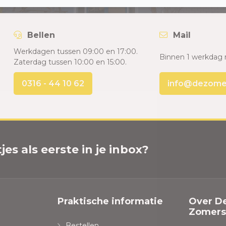
Bellen
Mail
Werkdagen tussen 09:00 en 17:00.
Binnen 1 werkdag 
Zaterdag tussen 10:00 en 15:00.
0316 - 44 10 62
info@dezomers
es als eerste in je inbox?
Praktische informatie
Over D
Zomersp
Bestellen