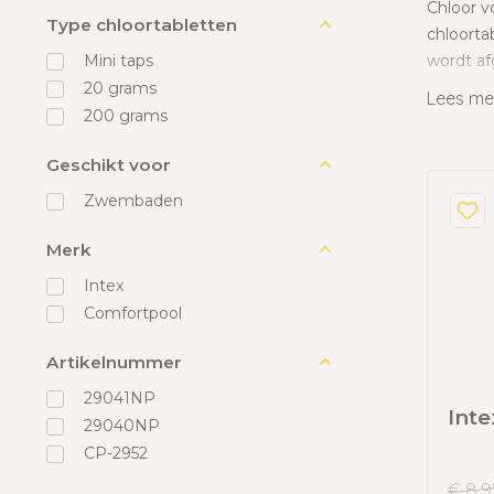
Chloor v
Zwemba
Type chloortabletten
Meer over Opbergen
Meer over Sauna
Meer over Tuin
chloorta
Overkapping accessoires
Carports
wordt af
Mini taps
Zwembadafdekking
Shutters
Carport
20 grams
Lees me
Meer over Spa
Meer over Zwembad
Windschermen
Zwembad overkapping
Tuinhu
200 grams
Composietwanden
Afdekzeilen
Garage
Geschikt voor
Glazen wanden
Solar afdekzeil
Zwembaden
Verticale kantelbare panelen
Merk
Opbergmodules
Intex
Verbindingssets
Comfortpool
Meer over Zwembad toebehoren
Artikelnummer
29041NP
Inte
29040NP
Meer over Overkapping
CP-2952
€ 8,9