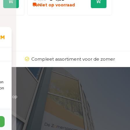
Niet op voorraad
en
Compleet assortiment voor de zomer
on
ion
00 en op