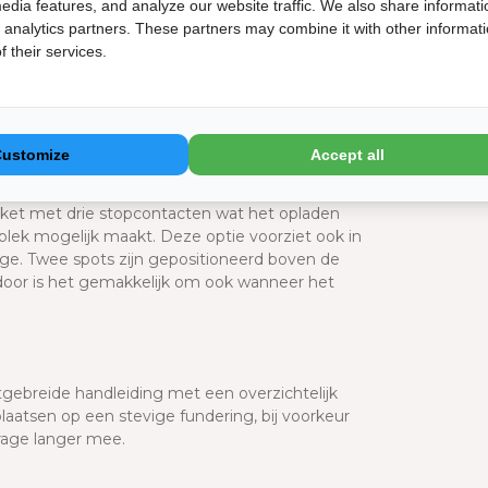
Bekijk de 
edia features, and analyze our website traffic. We also share informati
d analytics partners. These partners may combine it with other informat
e te isoleren. Bestel dan gemakkelijk het
Doc
 their services.
 8 cm waarbij je zelf isolatiemateriaal kunt
 om extra nutsvoorzieningen, zoals
Garage 
nden ontstaat er een geschikte plek om spullen
Garage 
e creëren.
Garaged
Customize
Accept all
ok een optie om de elektriciteitsvoorziening
Funderi
rlichting en breidt deze uit met twee extra
akket met drie stopcontacten wat het opladen
kplek mogelijk maakt. Deze optie voorziet ook in
rage. Twee spots zijn gepositioneerd boven de
door is het gemakkelijk om ook wanneer het
tgebreide handleiding met een overzichtelijk
laatsen op een stevige fundering, bij voorkeur
arage langer mee.