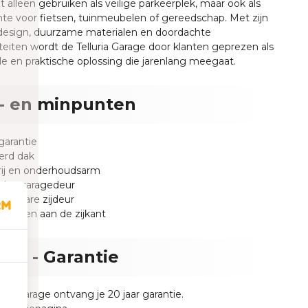
t alleen gebruiken als veilige parkeerplek, maar ook als
te voor fietsen, tuinmeubelen of gereedschap. Met zijn
esign, duurzame materialen en doordachte
iteiten wordt de Telluria Garage door klanten geprezen als
olle en praktische oplossing die jarenlang meegaat.
- en minpunten
 garantie
erd dak
rij en onderhoudsarm
sche garagedeur
sluitbare zijdeur
ef ramen aan de zijkant
uria - Garantie
uria Garage ontvang je 20 jaar garantie.