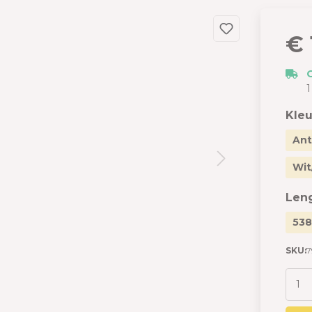
dslang
 en garages
€ 
 met berging
izen
1
s
Kleu
Ant
Wit
Len
538
SKU: