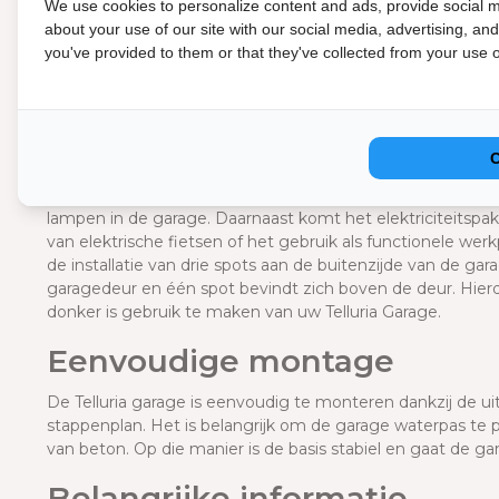
We use cookies to personalize content and ads, provide social m
about your use of our site with our social media, advertising, an
Er is de mogelijkheid ook de wanden van de Telluria Garag
you've provided to them or that they've collected from your use of
binnenwandpakket. Dit pakket creëert een tussenruimte van
toevoegen. Deze tussenruimte maakt het ook gemakkelijk
elektriciteit, weg te werken. Door het isoleren van de wa
op te slaan in de winter of om een aangename werkplek t
Naast een binnenwandpakket beschikt de Telluria Garage o
uit te breiden. Deze optie complimenteert de standaardve
lampen in de garage. Daarnaast komt het elektriciteitsp
van elektrische fietsen of het gebruik als functionele wer
de installatie van drie spots aan de buitenzijde van de ga
garagedeur en één spot bevindt zich boven de deur. Hier
donker is gebruik te maken van uw Telluria Garage.
Eenvoudige montage
De Telluria garage is eenvoudig te monteren dankzij de ui
stappenplan. Het is belangrijk om de garage waterpas te p
van beton. Op die manier is de basis stabiel en gaat de g
Belangrijke informatie