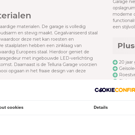
Garage nie
opslagruim
terialen
moderne d
functional
aardige materialen. De garage is volledig
een stijlv
udsarm en stevig maakt. Gegalvaniseerd staal
l waardoor deze niet kan roesten en
Plus
De staalplaten hebben een zinklaag van
aardig Europees staal. Hierdoor geniet de
he garagedeur met ingebouwde LED-verlichting
20 jaar
omst. Daarnaast is de Telluria Garage voorzien
Geïsole
ooi opgaan in het fraaie design van deze
Roestv
Elektri
Extra af
Inclusi
n. Doordat het dak al is geïsoleerd maakt het
out cookies
Details
or de buitenzijde, aan de binnenzijde altijd wit.
Tell
waterafvoerbuizen (Ø60mm). Het ingebouwde
nnentemperatuur.
Op de Tell