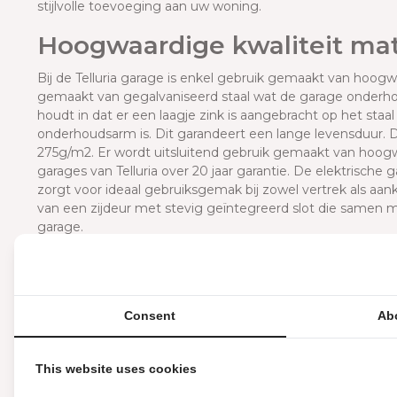
stijlvolle toevoeging aan uw woning.
H
oogwaardige kwaliteit ma
Bij de Telluria garage is enkel gebruik gemaakt van hoogw
gemaakt van gegalvaniseerd staal wat de garage onderho
houdt in dat er een laagje zink is aangebracht op het staa
onderhoudsarm is. Dit garandeert een lange levensduur. 
275g/m2. Er wordt uitsluitend gebruik gemaakt van hoogw
garages van Telluria over 20 jaar garantie. De elektrisc
zorgt voor ideaal gebruiksgemak bij zowel vertrek als aank
van een zijdeur met stevig geïntegreerd slot die samen m
garage.
Stevig en geïsoleerd dak
Het dak is gemaakt van geïsoleerde stalen sandwichpanele
Consent
Ab
isoleren gemakkelijk. Het dak is, welke kleur je ook kiest vo
Ook beschikt het dak van de Telluria garage over twee 
raam met dubbel glas draagt bij aan een comfortabele bi
This website uses cookies
Optionele accessoires