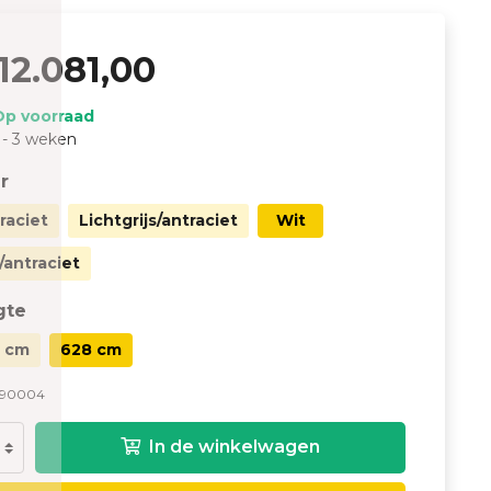
12.081,00
Op voorraad
 - 3 weken
r
raciet
Lichtgrijs/antraciet
Wit
/antraciet
gte
 cm
628 cm
790004
In de winkelwagen