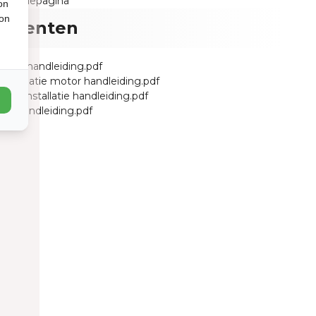
garantiepagina
on
ion
umenten
3663 handleiding.pdf
installatie motor handleiding.pdf
eur installatie handleiding.pdf
ng handleiding.pdf