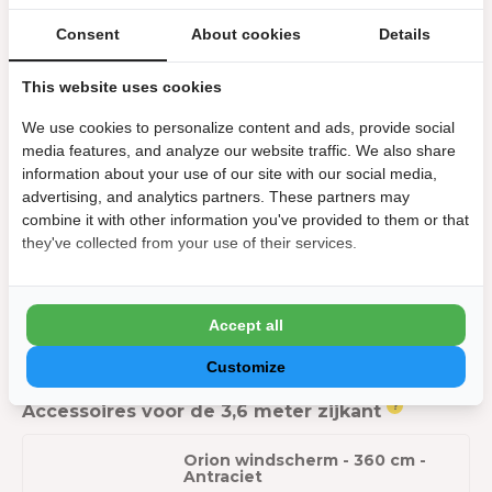
Hoogte :
255 cm
Consent
About cookies
Details
Algemeen
This website uses cookies
We use cookies to personalize content and ads, provide social
Merk:
Orion
media features, and analyze our website traffic. We also share
information about your use of our site with our social media,
Kleur
advertising, and analytics partners. These partners may
combine it with other information you've provided to them or that
Kleur:
Antraciet
they've collected from your use of their services.
Kleurcode:
RAL 7015
Accept all
Stel jouw bundeldeal samen:
Customize
?
Accessoires voor de 3,6 meter zijkant
Orion windscherm - 360 cm -
Antraciet