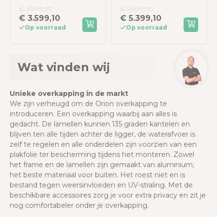
- 300x400 cm -
- 360x530 cm -
€ 3.999,00
€ 5.999,00
Antraciet - met
Antraciet - met
€ 3.599,10
€ 5.399,10
elektrisch
elektrisch
Op voorraad
Op voorraad
lamellendak en LED
lamellendak en LED
Wat vinden wij
Unieke overkapping in de markt
We zijn verheugd om de Orion overkapping te
introduceren. Een overkapping waarbij aan alles is
gedacht. De lamellen kunnen 135 graden kantelen en
blijven ten alle tijden achter de ligger, de waterafvoer is
zelf te regelen en alle onderdelen zijn voorzien van een
plakfolie ter bescherming tijdens het monteren. Zowel
het frame en de lamellen zijn gemaakt van aluminium,
het beste materiaal
voor buiten. Het roest niet en is
bestand tegen weersinvloeden en UV-straling. Met de
beschikbare accessoires zorg je voor extra privacy en zit je
nog comfortabeler onder je overkapping.