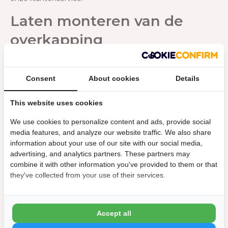
Laten monteren van de
overkapping
Wil je jouw Orion Premium overkapping 400 x 400 laten
installeren? Dat is mogelijk! We beschikken over
Consent
About cookies
Details
gekwalificeerde monteurs om ervoor te zorgen dat de
installatie veilig en betrouwbaar verloopt. Zodra je jouw
bestelling hebt geplaatst, kun je contact opnemen met
This website uses cookies
onze klantenservice om de installatie van jouw Orion
We use cookies to personalize content and ads, provide social
Premium overkapping in te plannen en informeren naar
media features, and analyze our website traffic. We also share
de kosten.
information about your use of our site with our social media,
advertising, and analytics partners. These partners may
combine it with other information you've provided to them or that
they've collected from your use of their services.
Specificaties
Accept all
Materiaal lamellen:
Aluminium