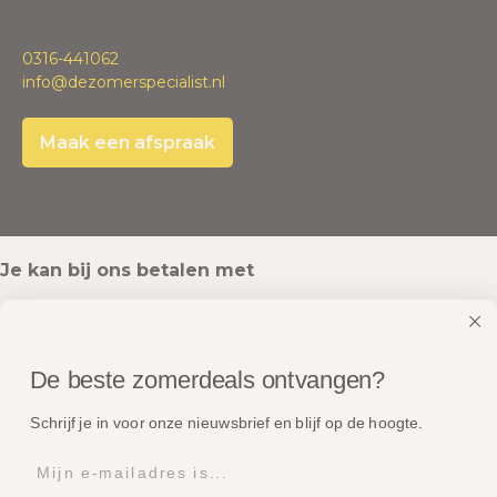
0316-441062
info@dezomerspecialist.nl
Maak een afspraak
Je kan bij ons betalen met
De beste zomerdeals ontvangen?
Onze pakketten worden verstuurd met
Schrijf je in voor onze nieuwsbrief en blijf op de hoogte.