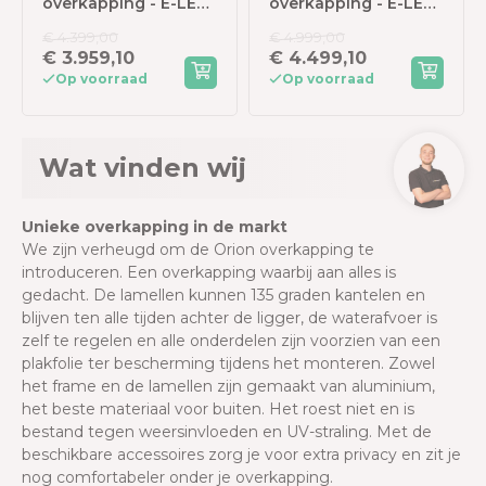
overkapping - E-LED
overkapping - E-LED
- 300x400 cm -
- 400x400 cm - Wit -
€ 4.399,00
€ 4.999,00
Antraciet - met
met elektrisch
€ 3.959,10
€ 4.499,10
elektrisch
lamellendak en LED
Op voorraad
Op voorraad
lamellendak en LED
Wat vinden wij
Unieke overkapping in de markt
We zijn verheugd om de Orion overkapping te
introduceren. Een overkapping waarbij aan alles is
gedacht. De lamellen kunnen 135 graden kantelen en
blijven ten alle tijden achter de ligger, de waterafvoer is
zelf te regelen en alle onderdelen zijn voorzien van een
plakfolie ter bescherming tijdens het monteren. Zowel
het frame en de lamellen zijn gemaakt van aluminium,
het beste materiaal
voor buiten. Het roest niet en is
bestand tegen weersinvloeden en UV-straling. Met de
beschikbare accessoires zorg je voor extra privacy en zit je
nog comfortabeler onder je overkapping.