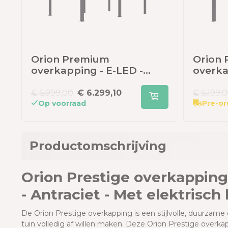
Orion Premium
Orion 
x
overkapping - E-LED -
overka
400x600 cm - Antraciet -
elektr
met elektrisch
LED ve
€ 6.999,00
€ 6.299,10
€ 6.199,
lamellendak en LED
cm - An
Op voorraad
Pre-or
Productomschrijving
Orion Prestige overkapping
- Antraciet - Met elektrisc
D
e Orion Prestige overkapping is een stijlvolle, duurzam
tuin volledig af willen maken. Deze Orion Prestige overka