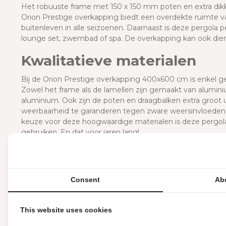
Het robuuste frame met 150 x 150 mm poten en extra dikke
Orion Prestige overkapping biedt een overdekte ruimte v
buitenleven in alle seizoenen. Daarnaast is deze pergola 
lounge set, zwembad of spa. De overkapping kan ook dien
Kwalitatieve materialen
Bij de Orion Prestige overkapping 400x600 cm is enkel 
Zowel het frame als de lamellen zijn gemaakt van alumi
aluminium. Ook zijn de poten en draagbalken extra groot u
weerbaarheid te garanderen tegen zware weersinvloeden. 
keuze voor deze hoogwaardige materialen is deze pergol
gebruiken. En dat voor jaren lang!
Uniek aan de prestige
De Orion Prestige is de beste overkapping in het segment
Consent
Ab
frame, dikkere poten, versterkte lamellen en volledig elekt
deze overkapping. Uiteraard is de overkapping gemakkel
lamellen gesloten zijn. Onderstaande eigenschappen mak
This website uses cookies
Elektrisch verstelbare lamellen (135°), gemakkelijk