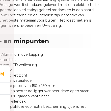
restige wordt standaard geleverd met een elektrisch dak
reerde led verlichting geheel rondom en in een aantal
owel het frame en de lamellen zijn gemaakt van
 het beste materiaal
voor buiten. Het roest niet en is
egen weersinvloeden en UV-straling.
- en minpunten
g Aluminium overkapping
aterdicht
n van LED verlichting
ontage
en uit het zicht
zelf de waterafvoer
obuuste poten van 150 x 150 mm
n blijven achter de ligger wanneer deze open staan
n zijn 120 graden kantelbaar
sch lamellendak
n van plakfolie voor extra bescherming tijdens het