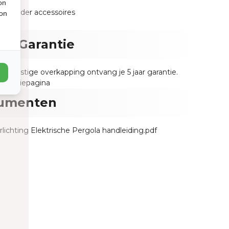
wen
on
d zonder accessoires
ion
n - Garantie
n Prestige overkapping ontvang je 5 jaar garantie.
garantiepagina
umenten
lichting Elektrische Pergola handleiding.pdf