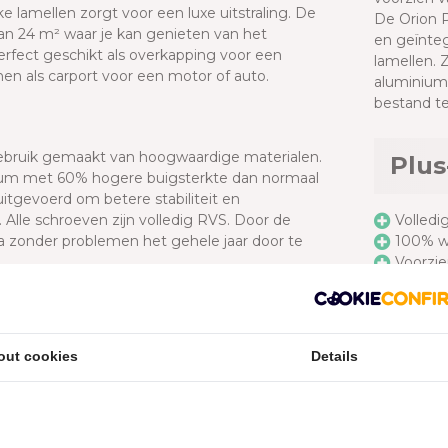
 lamellen zorgt voor een luxe uitstraling. De
De Orion P
an 24 m² waar je kan genieten van het
en geïnteg
perfect geschikt als overkapping voor een
lamellen.
Z
en als carport voor een motor of auto.
aluminium,
bestand t
gebruik gemaakt van hoogwaardige materialen.
Plus
nium met 60% hogere buigsterkte dan normaal
itgevoerd om betere stabiliteit en
Alle schroeven zijn volledig RVS. Door de
Volledi
a zonder problemen het gehele jaar door te
100% w
Voorzie
Easy m
Schroev
Bepaal 
 en onderscheidt zich door een versterkt
Extra r
out cookies
Details
rische bediening. Over alles is nagedacht bij
Lamelle
ijk te monteren en 100% waterdicht wanneer de
Lamelle
en deze terrasoverkapping uniek:
Elektri
Voorzie
 te bedienen met een afstandsbediening