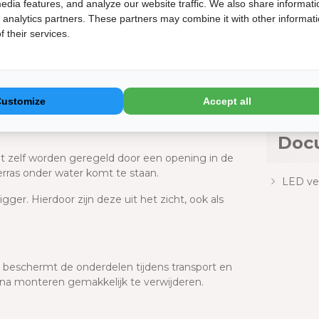
opbou
edia features, and analyze our website traffic. We also share informati
Gelever
d analytics partners. These partners may combine it with other informat
k te bedienen met de bijgeleverde
 their services.
Orio
0 x 150 mm) en draagbalken (120 x 200 mm)
ubbers tegen doorlekken
Op de Orio
Customize
Accept all
Bekijk de 
erd en afgedekt met kapjes. Hierdoor zie je
Doc
t zelf worden geregeld door een opening in de
erras onder water komt te staan.
LED ver
ligger. Hierdoor zijn deze uit het zicht, ook als
ze beschermt de onderdelen tijdens transport en
 na monteren gemakkelijk te verwijderen.
t