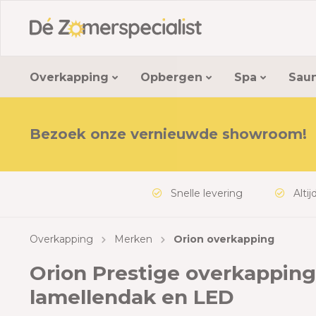
Overkapping
Opbergen
Spa
Sau
Bezoek onze vernieuwde showroom!
Overkappingen
Kussenboxen
Buiten spa's
Binnensauna's
Soorten
Pompen en filters
Composietvlonders
Merken
Opbergb
Tuinbad
Buitensa
Exit zw
Zwembad
Tuinmeu
Aluminium overkapping
Aluminium kussenboxen
Oasis spa
Infraroodsauna's
Alle zwembaden
Dompelpompen
Composietplanken
Orion o
Alumin
Garden
Barrels
Black L
Warmt
Tuinsto
Metalen overkapping
Metalen kussenboxen
Relax spa's
Opzetzwembaden
Zandfilterpomp
Vlonder bevestiging
Mirador
Metale
Tuinbad
Pod sau
Wood
Invert
Ligbed
Snelle levering
Altijd 
Lamellen overkapping
Kunststof kussenboxen
Treasure spa's
Metalen zwembaden
Filtermateriaal voor zandfilter
Vlonder toebehoren
Telluri
Kunsts
Stone
Warmte
Lounge
Elektrische overkapping
Rechthoekige zwembaden
Filtercartridges
Orion a
Opberg
Met ov
Warmte
Overkapping
Merken
Orion overkapping
Overkapping met opslag
Ronde zwembaden
Mirador
Rechth
Solar v
Orion Prestige overkapping 
Overkapping aan de muur
Rond
Besche
lamellendak en LED
Aanslui