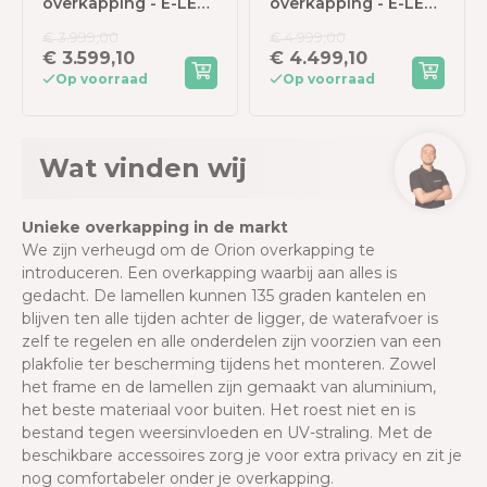
overkapping - E-LED
overkapping - E-LED
- 300x400 cm -
- 400x400 cm -
€ 3.999,00
€ 4.999,00
Antraciet - met
Antraciet - met
€ 3.599,10
€ 4.499,10
elektrisch
elektrisch
Op voorraad
Op voorraad
lamellendak en LED
lamellendak en LED
Wat vinden wij
Unieke overkapping in de markt
We zijn verheugd om de Orion overkapping te
introduceren. Een overkapping waarbij aan alles is
gedacht. De lamellen kunnen 135 graden kantelen en
blijven ten alle tijden achter de ligger, de waterafvoer is
zelf te regelen en alle onderdelen zijn voorzien van een
plakfolie ter bescherming tijdens het monteren. Zowel
het frame en de lamellen zijn gemaakt van aluminium,
het beste materiaal
voor buiten. Het roest niet en is
bestand tegen weersinvloeden en UV-straling. Met de
beschikbare accessoires zorg je voor extra privacy en zit je
nog comfortabeler onder je overkapping.