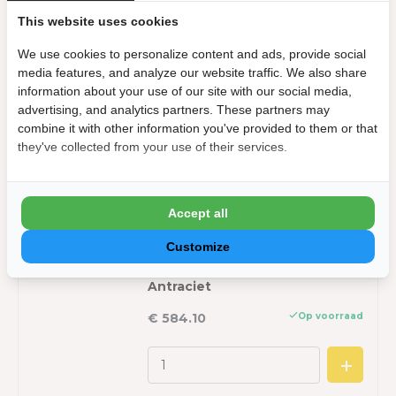
Merk:
Orion
This website uses cookies
Kleur
We use cookies to personalize content and ads, provide social
media features, and analyze our website traffic. We also share
Kleur:
Antraciet
information about your use of our site with our social media,
advertising, and analytics partners. These partners may
Kleurcode:
RAL 7015
combine it with other information you've provided to them or that
they've collected from your use of their services.
Stel jouw bundeldeal samen:
Accept all
?
Accessoires voor de 3 meter zijkant
Customize
Orion windscherm - 300 cm -
Antraciet
Op voorraad
€ 584.10