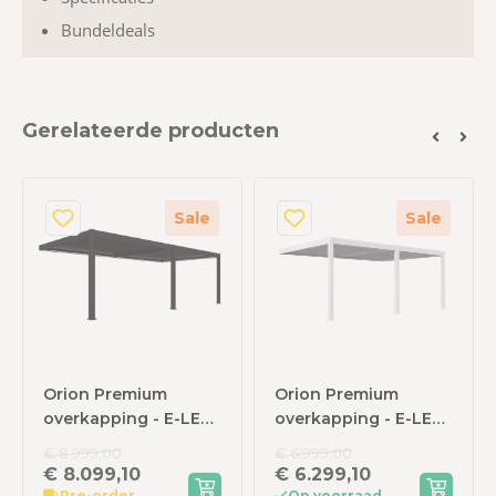
Bundeldeals
Gerelateerde producten
Sale
Sale
Orion Premium
Orion Premium
overkapping - E-LED
overkapping - E-LED
- Muurbevestiging -
- Muurbevestiging -
€ 8.999,00
€ 6.999,00
400x800 cm -
400x600 cm - Wit
€ 8.099,10
€ 6.299,10
Antraciet
Pre-order
Op voorraad