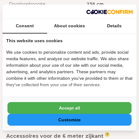
Doorloophoogte:
236 cm
Lengte:
600 cm
Consent
About cookies
Details
Hoogte :
255 cm
This website uses cookies
Algemeen
We use cookies to personalize content and ads, provide social
Merk:
Orion
media features, and analyze our website traffic. We also share
information about your use of our site with our social media,
Kleur
advertising, and analytics partners. These partners may
combine it with other information you've provided to them or that
Kleur:
Antraciet
they've collected from your use of their services.
Kleurcode:
RAL 7015
Accept all
Stel jouw bundeldeal samen:
Customize
?
Accessoires voor de 6 meter zijkant